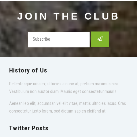
JOIN THE CLUB
History of Us
Pellentesque urna ex, ultricies a nunc at, pretium maximus nisi.
Vestibulum non auctor diam. Mauris eget consectetur mauris.
Aenean leo elit, accumsan vel elit vitae, mattis ultricies lacus. Cras
consectetur justo lorem, sed dictum sapien eleifend at.
Twitter Posts