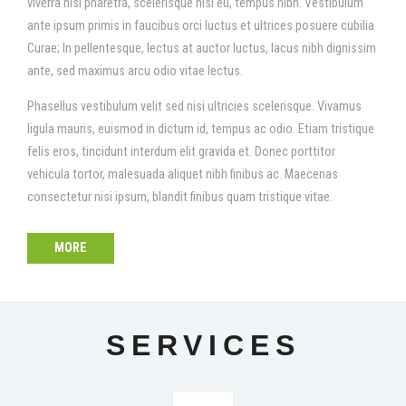
viverra nisi pharetra, scelerisque nisi eu, tempus nibh. Vestibulum
ante ipsum primis in faucibus orci luctus et ultrices posuere cubilia
Curae; In pellentesque, lectus at auctor luctus, lacus nibh dignissim
ante, sed maximus arcu odio vitae lectus.
Phasellus vestibulum velit sed nisi ultricies scelerisque. Vivamus
ligula mauris, euismod in dictum id, tempus ac odio. Etiam tristique
felis eros, tincidunt interdum elit gravida et. Donec porttitor
vehicula tortor, malesuada aliquet nibh finibus ac. Maecenas
consectetur nisi ipsum, blandit finibus quam tristique vitae.
MORE
SERVICES